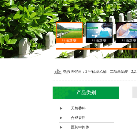
利源新赛
利源新赛
利源新赛
热搜关键词：
2-甲硫基乙醇
二糠基硫醚
2,
产品类别
天然香料
合成香料
医药中间体