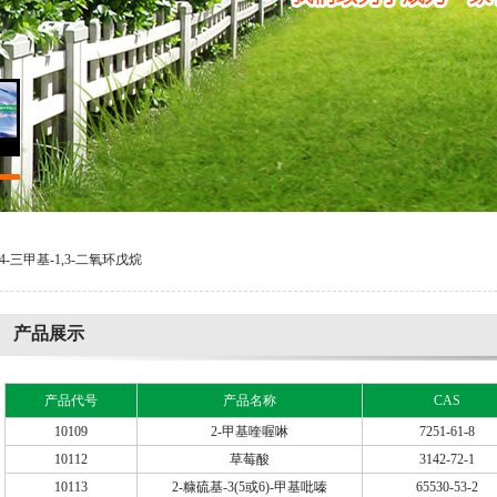
2,4-三甲基-1,3-二氧环戊烷
产品展示
产品代号
产品名称
CAS
10109
2-甲基喹喔啉
7251-61-8
10112
草莓酸
3142-72-1
10113
2-糠硫基-3(5或6)-甲基吡嗪
65530-53-2