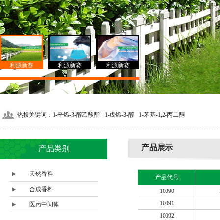
利源新赛
利源新赛
利源新赛
热搜关键词：
1-辛烯-3-醇乙酸酯
1-戊烯-3-醇
1-苯基-1,2-丙二酮
产品展示
产品类别
天然香料
产品代号
合成香料
10090
10091
医药中间体
10092