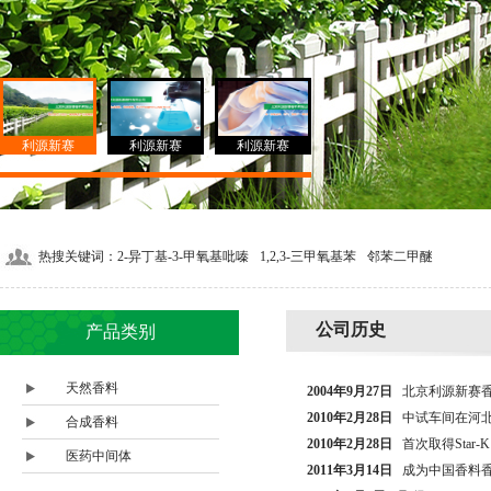
利源新赛
利源新赛
利源新赛
热搜关键词：
2-异丁基-3-甲氧基吡嗪
1,2,3-三甲氧基苯
邻苯二甲醚
公司历史
产品类别
天然香料
2004年9月27日
北京利源新赛香
2010年2月28日
中试车间在河北
合成香料
2010年2月28日
首次取得Star-
医药中间体
2011年3月14日
成为中国香料香