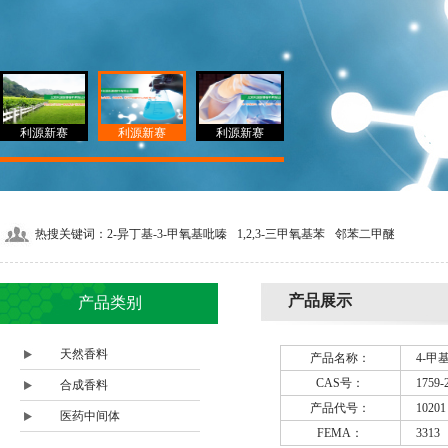
利源新赛
利源新赛
利源新赛
热搜关键词：
2-异丁基-3-甲氧基吡嗪
1,2,3-三甲氧基苯
邻苯二甲醚
产品展示
产品类别
天然香料
产品名称：
4-甲
CAS号：
1759-
合成香料
产品代号：
10201
医药中间体
FEMA：
3313